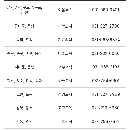
강서,양천,구로,영등포,
이음북스
031-983-9401
금천
동대문, 중랑
진학도서
031-527-2790
동작, 관악
지혜의샘
031-968-9874
종로, 중구, 마포, 용산
다훈교육
031-932-0080
서대문, 은평
서부서적
031-968-3103
강남, 서초, 강동, 송파
하늘도서
031-754-6901
노원, 도봉
건영도서
031-527-8959
성북, 강북
고고교육
02-2219-5060
성동, 광진
문형서적
02-2296-7671